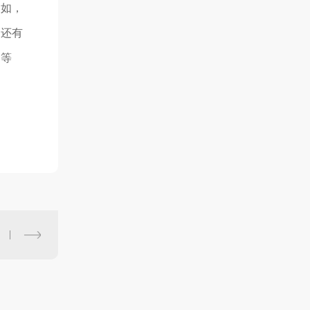
例如，
及还有
品等