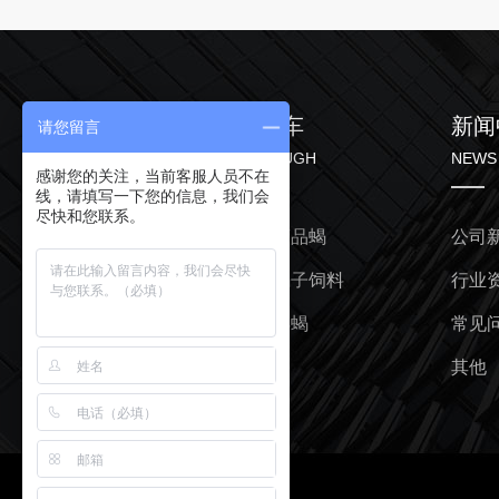
产品中心
直通车
新闻
请您留言
PRODUCT
THROUGH
NEWS
感谢您的关注，当前客服人员不在
线，请填写一下您的信息，我们会
尽快和您联系。
商品蝎
河南商品蝎
公司
蝎子饲料
河南蝎子饲料
行业
孕蝎
河南孕蝎
常见
其他