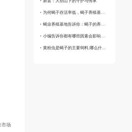
新县：大别山下的守护与传承
为何蝎子存活率低，蝎子养殖基地告诉你
蝎业养殖基地告诉你：蝎子的养殖步骤
小编告诉你都有哪些因素会影响到孕蝎出现流产和死胎
黄粉虫是蝎子的主要饲料,哪么什么是黄粉虫主要的食物呢？
来市场