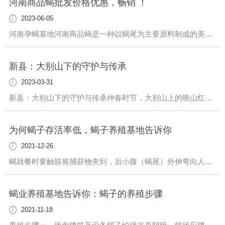
河南商品蝎批发价格优惠，畅销 ！
2023-06-05
河南孕蝎基地河南商品蝎是一种以蝎尾为主要原料制成的美食，其鲜香可口、营养丰富，备受消费者青睐。而在河南省，商品蝎批发价格优惠，不仅畅销..，还成为了外地商家争相进货的对象。据了解，河南省作为商品蝎的重...
新县：大别山下的守护与传承
2023-03-31
新县：大别山下的守护与传承仲春时节，大别山上的映山红随风起舞，恰似红星点点，闪耀山间。3月26日，临近清明，新县郭家河乡湾店村82岁的张爱华正准备上山，为她守护了59年的红军洞再次换上一面崭新的五星红旗。“那时候年轻，只想做一件有意义的事情。”张爱华走在前面，言语中难掩激动。“就是想守在这，不让任何人破坏它。”红军洞是...
为何蝎子存活率低，蝎子养殖基地告诉你
2021-12-26
蝎就餐时要触肢将捕获物夹到，后小腹（蝎尾）外伸弯向人体正前方用毒针螫刺，由六节构成是弧状反面复有头晌甲，其上遍布可吸入颗粒凸起毒囊外边的牵张反射毒液特工即自毒针的开洞排出去，蝎用螯肢把食材渐渐地撕掉先...
蝎业养殖基地告诉你：蝎子的养殖步骤
2021-11-18