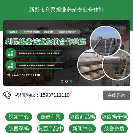
新郑市利民蝎业养殖专业合作社
咨询热线：15937111110
在线咨询
视频中心
走进利民
陕西商品蝎
陕西蝎子饲
料
陕西孕蝎
陕西产品中
新闻中心
荣誉资质