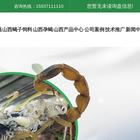
您暂无未读询盘信息!
咨询热线：15937111110
蝎
山西蝎子饲料
山西孕蝎
山西产品中心
公司案例
技术推广
新闻