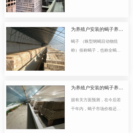
为养殖户安装的蝎子养殖
生产基地
蝎子 （蛛型纲蝎目动物统
称）俗称蝎子，也称全蝎，
全虫，是我国传统的中药
材，有镇痉、止痛、**等功
能。属野生动物类，常寄居
山坡，墙缝，土穴等潮湿阴
为养殖户安装的蝎子养殖
凉处在**各地蝎的种类及分布
生产基地
据有关方面预测，在今后若
很多，也具有不同的形态
干年内，蝎子市场价格还会
学，生...
上升。而据了解，蝎子在我
国一些地方人工繁殖种苗和