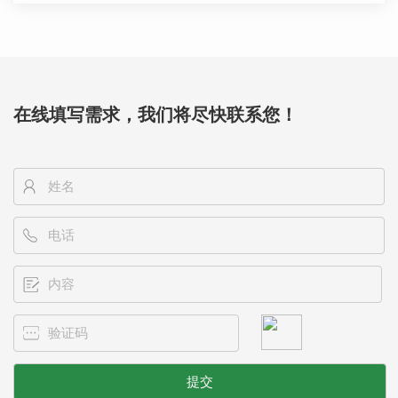
成蝎养殆均已先后获得成
功，并获较好经济效益。因
此，各地可积极研究开发蝎
子养殖，这对满足市场需
在线填写需求，我们将尽快联系您！
要，增加地区...