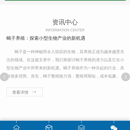
资讯中心
INFORMATION CENTER
蝎子养殖：探索小型生物产业的新机遇
蝎子是一种神秘而令人惊叹的生物，其养殖正成为越来越受关
注的领域。在这篇文章中，我们将探讨蝎子养殖的潜力以及它在小
型生物产业中所带来的新机遇。蝎子养殖作为一种兴起的行业，具
有很多优势。首先，蝎子繁殖能力强，繁殖周期短，成本低廉。与
其他动物相比，蝎子的繁殖速度快，母蝎每次产下的卵数量可达数
十个甚至上百个。这使得蝎子养殖者可...
查看详情