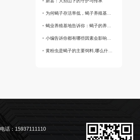
新县：大别山下的守护与传承
为何蝎子存活率低，蝎子养殖基地告诉你
蝎业养殖基地告诉你：蝎子的养殖步骤
小编告诉你都有哪些因素会影响到孕蝎出现流产和死胎
黄粉虫是蝎子的主要饲料,哪么什么是黄粉虫主要的食物呢？
电话：15937111110