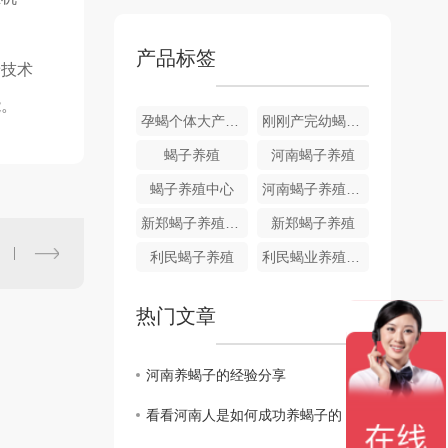
产品标签
着技术
能。
孕蝎个体大产仔多易饲养
刚刚产完幼蝎的孕蝎
蝎子养殖
河南蝎子养殖
蝎子养殖中心
河南蝎子养殖中心
新郑蝎子养殖厂家
新郑蝎子养殖
利民蝎子养殖
利民蝎业养殖专业合作社
热门文章
河南养蝎子的经验分享
看看河南人是如何成功养蝎子的