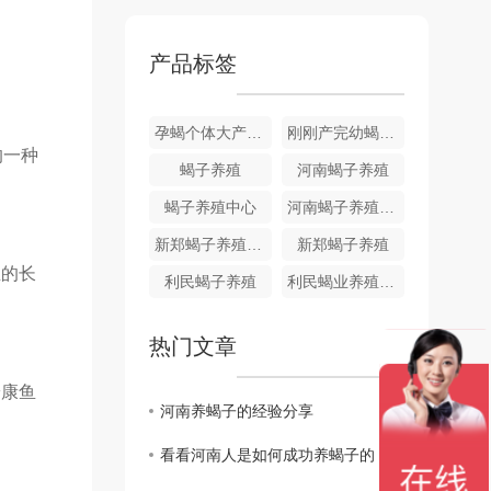
产品标签
孕蝎个体大产仔多易饲养
刚刚产完幼蝎的孕蝎
的一种
蝎子养殖
河南蝎子养殖
蝎子养殖中心
河南蝎子养殖中心
新郑蝎子养殖厂家
新郑蝎子养殖
鱼的长
利民蝎子养殖
利民蝎业养殖专业合作社
热门文章
安康鱼
河南养蝎子的经验分享
看看河南人是如何成功养蝎子的