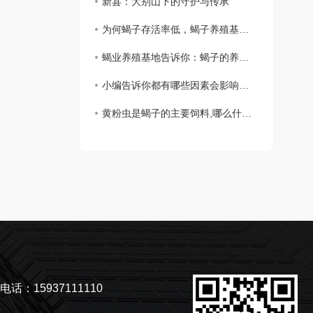
新县：大别山下的守护与传承
为何蝎子存活率低，蝎子养殖基地告诉你
蝎业养殖基地告诉你：蝎子的养殖步骤
小编告诉你都有哪些因素会影响到孕蝎出现流产和死胎
黄粉虫是蝎子的主要饲料,哪么什么是黄粉虫主要的食物呢？
电话：15937111110