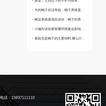
新县：大别山下的守护与传承
为何蝎子存活率低，蝎子养殖基地告诉你
蝎业养殖基地告诉你：蝎子的养殖步骤
小编告诉你都有哪些因素会影响到孕蝎出现流产和死胎
黄粉虫是蝎子的主要饲料,哪么什么是黄粉虫主要的食物呢？
电话：15937111110